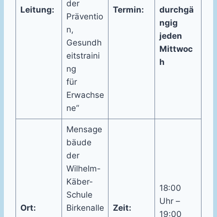
der
Leitung:
Termin:
durchgä
Präventio
ngig
n,
jeden
Gesundh
Mittwoc
eitstraini
h
ng
für
Erwachse
ne“
Mensage
bäude
der
Wilhelm-
Käber-
18:00
Schule
Uhr –
Ort:
Birkenalle
Zeit:
19:00